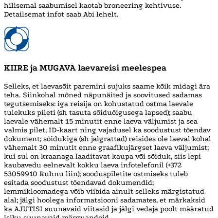
hilisemal saabumisel kaotab broneering kehtivuse.
Detailsemat infot saab Abi lehelt.
KIIRE ja MUGAVA laevareisi meelespea
Selleks, et laevasõit paremini sujuks saame kõik midagi ära
teha. Siinkohal mõned näpunäited ja soovitused sadamas
tegutsemiseks: iga reisija on kohustatud ostma laevale
tulekuks pileti (sh tasuta sõiduõigusega lapsed); saabu
laevale vähemalt 15 minutit enne laeva väljumist ja sea
valmis pilet, ID-kaart ning vajadusel ka soodustust tõendav
dokument; sõidukiga (sh jalgrattad) reisides ole laeval kohal
vähemalt 30 minutit enne graafikujärgset laeva väljumist;
kui sul on kraanaga laaditavat kaupa või sõiduk, siis lepi
kaubavedu eelnevalt kokku laeva infotelefonil (+372
53059910 Ruhnu liin); sooduspiletite ostmiseks tuleb
esitada soodustust tõendavad dokumendid;
lemmikloomadega võib viibida ainult selleks märgistatud
alal; jälgi hoolega informatsiooni sadamates, et märkaksid
ka AJUTISI suunavaid viitasid ja jälgi vedaja poolt määratud
isiku suunavaid märguandeid.