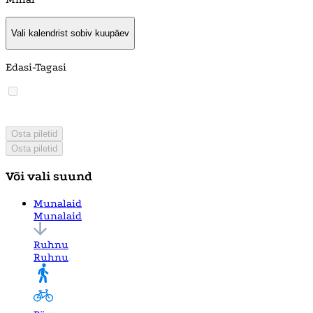
Vali kalendrist sobiv kuupäev
Edasi-Tagasi
Osta piletid
Osta piletid
Või vali suund
Munalaid
Munalaid
Ruhnu
Ruhnu