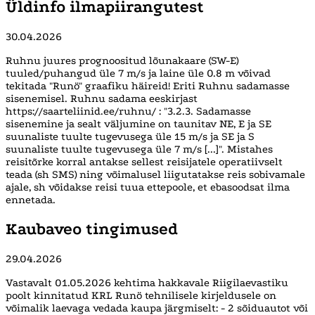
Üldinfo ilmapiirangutest
30.04.2026
Ruhnu juures prognoositud lõunakaare (SW-E)
tuuled/puhangud üle 7 m/s ja laine üle 0.8 m võivad
tekitada "Runö" graafiku häireid! Eriti Ruhnu sadamasse
sisenemisel. Ruhnu sadama eeskirjast
https://saarteliinid.ee/ruhnu/ : "3.2.3. Sadamasse
sisenemine ja sealt väljumine on taunitav NE, E ja SE
suunaliste tuulte tugevusega üle 15 m/s ja SE ja S
suunaliste tuulte tugevusega üle 7 m/s [...]". Mistahes
reisitõrke korral antakse sellest reisijatele operatiivselt
teada (sh SMS) ning võimalusel liigutatakse reis sobivamale
ajale, sh võidakse reisi tuua ettepoole, et ebasoodsat ilma
ennetada.
Kaubaveo tingimused
29.04.2026
Vastavalt 01.05.2026 kehtima hakkavale Riigilaevastiku
poolt kinnitatud KRL Runö tehnilisele kirjeldusele on
võimalik laevaga vedada kaupa järgmiselt: - 2 sõiduautot või