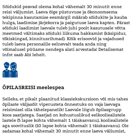
Sõidukid peavad olema kohal vähemalt 30 minutit enne
reisi väljumist. Laeva õige püstuvuse ja ökonoomsema
tekipinna kasutamise eesmärgil määrab sõidukite ja kauba
hulga, laadimise järjekorra ja paigutuse laeva kapten. Pärast
sõiduki laadimist laevale tuleb juhi poolt kasutusele võtta
meetmed vältimaks sõiduki liikuma hakkamist (käsipidur,
tõkiskingad, kinnitusrihmad). Kõik erisoovid ja vajadused
tuleb laeva personalile eelnevalt teada anda ning
võimalusel püüame nendega alati arvestada! Detailsemat
infot saab Abi lehelt.
ÕPILASREISI meelespea
Selleks, et pikalt plaanitud klassiekskursioon või mis tahes
õpilaste väljasõit viperusteta õnnestuks on vaja laevaga
reisimisel olla tähelepanelik! Laevale liigub õpilasgrupp
koos saatjatega. Saatjad on kohustuslikud eelkooliealistele
lastele (5 lapse kohta vähemalt 1 täiskasvanu), kooliealistele
aga soovituslik (10 lapse kohta vähemalt 1 täiskasvanu). Ole
sadamas kohal vähemalt 30 minutit enne laeva väljumist,