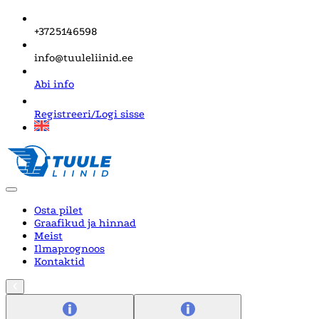
+3725146598
info@tuuleliinid.ee
Abi info
Registreeri/Logi sisse
Osta pilet
Graafikud ja hinnad
Meist
Ilmaprognoos
Kontaktid