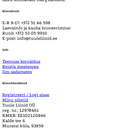
Kliendiinfo
E-R 9-17: +372 51 46 598
Laevainfo ja kauba broneerimine:
Runö: +372 53 05 9910
E-post: info@tuuleliinid.ee
Info
Teenuse korraldus
Reisija meelespea
Ilm sadamates
Kliendikeskkond
Registreeri / Logi sisse
Minu piletid
Tuule Liinid OÜ
reg. nr.: 12978461
KMKR: EE102120846
Kalde tee 6
Muratsi küla, 93859