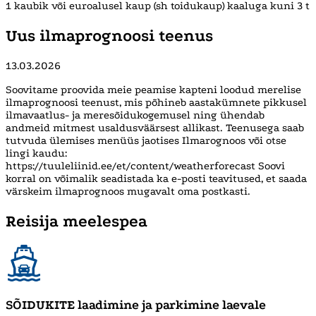
1 kaubik või euroalusel kaup (sh toidukaup) kaaluga kuni 3 t
Uus ilmaprognoosi teenus
13.03.2026
Soovitame proovida meie peamise kapteni loodud merelise
ilmaprognoosi teenust, mis põhineb aastakümnete pikkusel
ilmavaatlus- ja meresõidukogemusel ning ühendab
andmeid mitmest usaldusväärsest allikast. Teenusega saab
tutvuda ülemises menüüs jaotises Ilmarognoos või otse
lingi kaudu:
https://tuuleliinid.ee/et/content/weatherforecast Soovi
korral on võimalik seadistada ka e-posti teavitused, et saada
värskeim ilmaprognoos mugavalt oma postkasti.
Reisija meelespea
SÕIDUKITE laadimine ja parkimine laevale