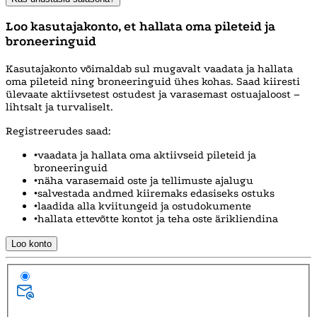
Loo kasutajakonto, et hallata oma pileteid ja
broneeringuid
Kasutajakonto võimaldab sul mugavalt vaadata ja hallata
oma pileteid ning broneeringuid ühes kohas. Saad kiiresti
ülevaate aktiivsetest ostudest ja varasemast ostuajaloost –
lihtsalt ja turvaliselt.
Registreerudes saad:
•
vaadata ja hallata oma aktiivseid pileteid ja
broneeringuid
•
näha varasemaid oste ja tellimuste ajalugu
•
salvestada andmed kiiremaks edasiseks ostuks
•
laadida alla kviitungeid ja ostudokumente
•
hallata ettevõtte kontot ja teha oste ärikliendina
Loo konto