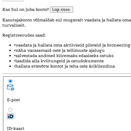
Kas Sul on juba konto?
Logi sisse.
Kasutajakonto võimaldab sul mugavalt vaadata ja hallata oma p
turvaliselt.
Registreerudes saad:
•
vaadata ja hallata oma aktiivseid pileteid ja broneerin
•
näha varasemaid oste ja tellimuste ajalugu
•
salvestada andmed kiiremaks edasiseks ostuks
•
laadida alla kviitungeid ja ostudokumente
•
hallata ettevõtte kontot ja teha oste ärikliendina
E-post
ID-kaart