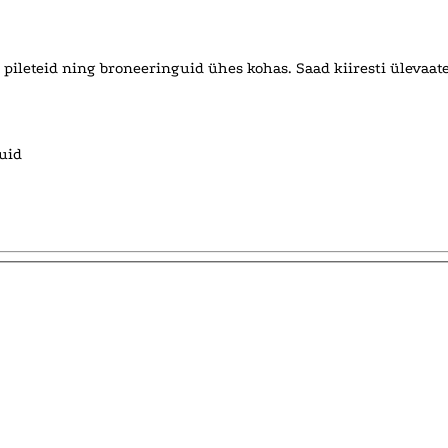
ileteid ning broneeringuid ühes kohas. Saad kiiresti ülevaate a
guid