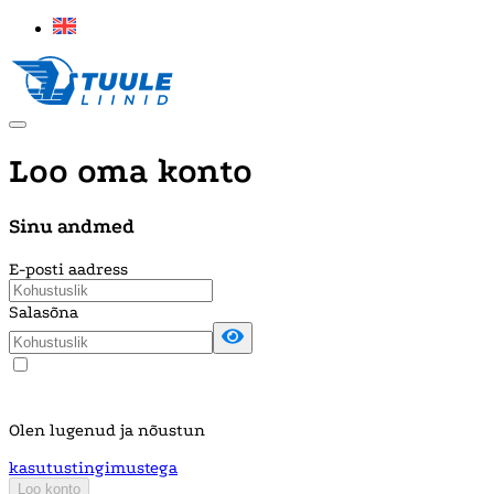
Loo oma konto
Sinu andmed
E-posti aadress
Salasõna
Olen lugenud ja nõustun
kasutustingimustega
Loo konto